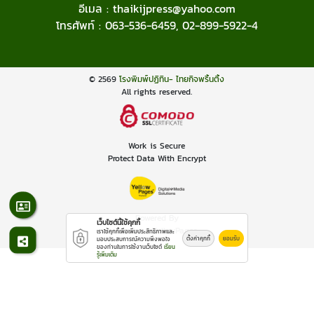
อีเมล :
thaikijpress@yahoo.com
โทรศัพท์ :
063-536-6459
,
02-899-5922-4
© 2569
โรงพิมพ์ปฏิทิน- ไทยกิจพริ้นติ้ง
All rights reserved.
Work is Secure
Protect Data With Encrypt
Powered By
เว็บไซต์นี้ใช้คุกกี้
Thailand YellowPages
เราใช้คุกกี้เพื่อเพิ่มประสิทธิภาพและ
ตั้งค่าคุกกี้
ยอมรับ
มอบประสบการณ์ความพึงพอใจ
ของท่านในการใช้งานเว็บไซต์
เรียน
รู้เพิ่มเติม