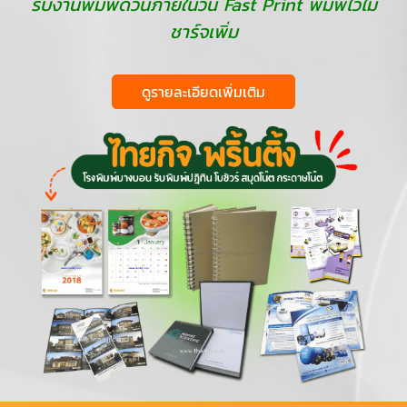
รับงานพิมพ์ด่วนภายในวัน Fast Print พิมพ์ไวไม่
ชาร์จเพิ่ม
ดูรายละเอียดเพิ่มเติม