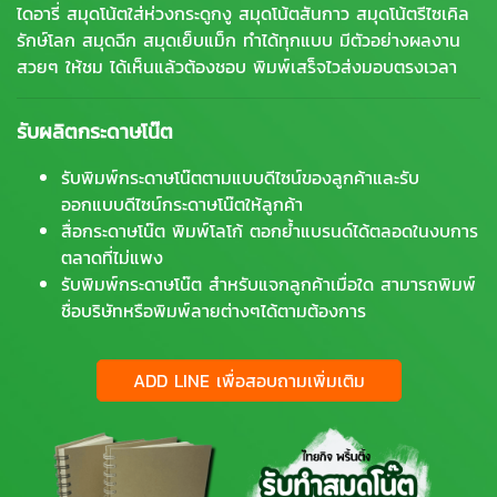
ไดอารี่ สมุดโน้ตใส่ห่วงกระดูกงู สมุดโน้ตสันกาว สมุดโน้ตรีไซเคิล
รักษ์โลก สมุดฉีก สมุดเย็บแม็ก ทำได้ทุกแบบ มีตัวอย่างผลงาน
สวยๆ ให้ชม ได้เห็นแล้วต้องชอบ พิมพ์เสร็จไวส่งมอบตรงเวลา
รับผลิตกระดาษโน๊ต
รับพิมพ์กระดาษโน๊ตตามแบบดีไซน์ของลูกค้าและรับ
ออกแบบดีไซน์กระดาษโน๊ตให้ลูกค้า
สื่อกระดาษโน๊ต พิมพ์โลโก้ ตอกย้ำแบรนด์ได้ตลอดในงบการ
ตลาดที่ไม่แพง
รับพิมพ์กระดาษโน๊ต สำหรับแจกลูกค้าเมื่อใด สามารถพิมพ์
ชื่อบริษัทหรือพิมพ์ลายต่างๆได้ตามต้องการ
ADD LINE เพื่อสอบถามเพิ่มเติม