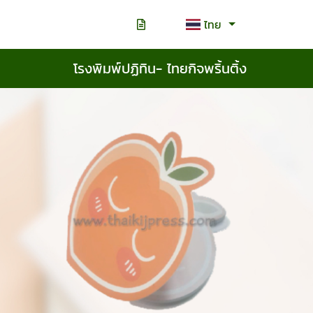
ไทย
โรงพิมพ์ปฏิทิน- ไทยกิจพริ้นติ้ง