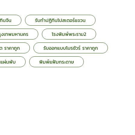
ิทินจีน
รับทำปฏิทินโปสเตอร์แขวน
กรุงเทพมหานคร
โรงพิมพ์พระราม2
ต ราคาถูก
รับออกแบบโบรชัวร์ ราคาถูก
์แผ่นพับ
พิมพ์แฟ้มกระดาษ