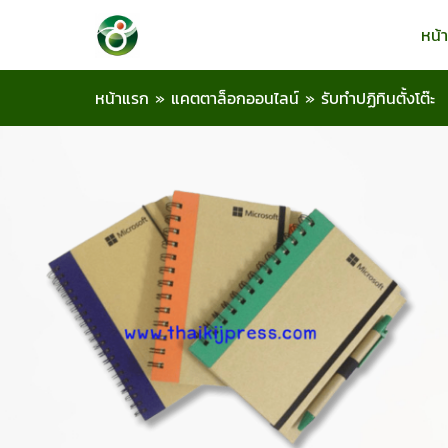
หน้
หน้าแรก
»
แคตตาล็อกออนไลน์
»
รับทำปฏิทินตั้งโต๊ะ