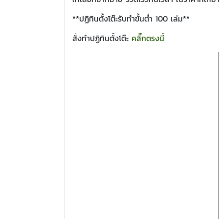
**ปฏิทินตั้งโต๊ะรับทำขั้นต่ำ 100 เล่ม**
สั่งทำปฏิทินตั้งโต๊ะ
คลิ๊กตรงนี้