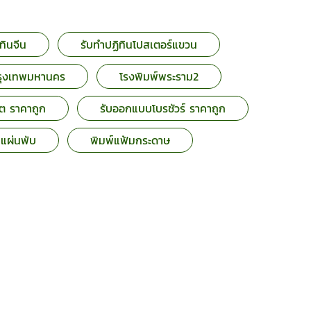
ิทินจีน
รับทำปฏิทินโปสเตอร์แขวน
กรุงเทพมหานคร
โรงพิมพ์พระราม2
ต ราคาถูก
รับออกแบบโบรชัวร์ ราคาถูก
์แผ่นพับ
พิมพ์แฟ้มกระดาษ