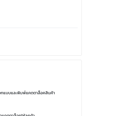
บออกแบบและพิมพ์แคตตาล็อคสินค้า
คแคตตาล็อกให้ลูกค้า