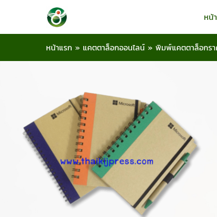
หน้
หน้าแรก
»
แคตตาล็อกออนไลน์
»
พิมพ์แคตตาล็อกรา