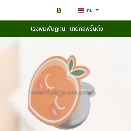
ไทย
โรงพิมพ์ปฏิทิน- ไทยกิจพริ้นติ้ง