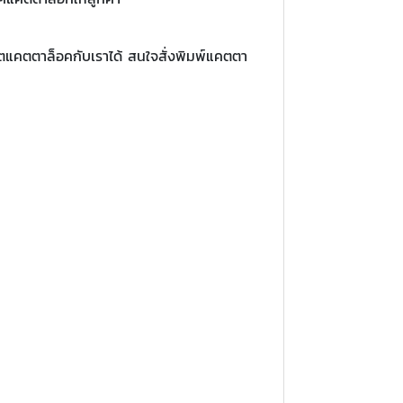
ลิตแคตตาล็อคกับเราได้ สนใจสั่งพิมพ์แคตตา