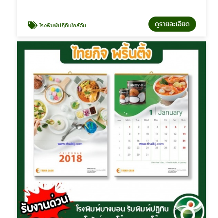
ดูรายละเอียด
โรงพิมพ์ปฏิทินใกล้ฉัน